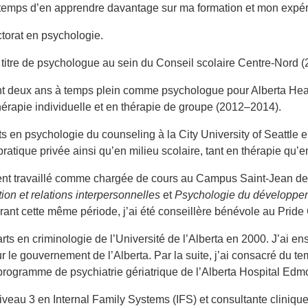
 temps d’en apprendre davantage sur ma formation et mon expér
torat en psychologie.
 à titre de psychologue au sein du Conseil scolaire Centre-Nord 
ant deux ans à temps plein comme psychologue pour Alberta Hea
hérapie individuelle et en thérapie de groupe (2012–2014).
ts en psychologie du counseling à la City University of Seattle
ratique privée ainsi qu’en milieu scolaire, tant en thérapie qu’
ent travaillé comme chargée de cours au Campus Saint-Jean de l’
n et relations interpersonnelles
et
Psychologie du développe
rant cette même période, j’ai été conseillère bénévole au Prid
rts en criminologie de l’Université de l’Alberta en 2000. J’ai en
le gouvernement de l’Alberta. Par la suite, j’ai consacré du te
 programme de psychiatrie gériatrique de l’Alberta Hospital Ed
niveau 3 en Internal Family Systems (IFS) et consultante clinique 